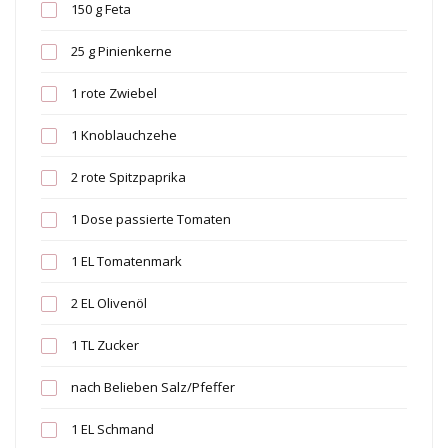
150 g Feta
25 g Pinienkerne
1 rote Zwiebel
1 Knoblauchzehe
2 rote Spitzpaprika
1 Dose passierte Tomaten
1 EL Tomatenmark
2 EL Olivenöl
1 TL Zucker
nach Belieben Salz/Pfeffer
1 EL Schmand