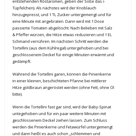
entstehenden Röstaromen, geben der Soße das i-
Tüpfelchen). Als nächstes wird der Knoblauch
hinzugepresst, und 1 TL Zucker untergemengt und für
eine Minute mit angebraten. Dann wird mit 1 Dose
passierte Tomaten abgelöscht. Nach Belieben mit Salz
& Pfeffer würzen, die Hitze etwas reduzieren und 1 EL
Schmand verrühren. Im nächsten Schritt werden die
Tortellini (aus dem Kühlregal) untergehoben und bei
geschlossenem Deckel für einige Minuten erwärmt und
gedämpft.
Während die Tortellini garen, können die Pinienkerne
in einer kleinen, beschichteten Pfanne bei mittlerer
Hitze goldbraun angeröstet werden (ohne Fett, ohne Öl
bitte).
Wenn die Tortellini fast gar sind, wird der Baby-Spinat
untegehoben und für ein paar weitere Minuten mit
geschlossenem Deckel ziehen lassen. Zum Schluss
werden die Pinienkerne und Fetawürfel untergemengt
und dann heißt es auch schon „schlemmen und